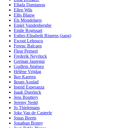
Ellada Damianou
Ellen Wils
Ellis Blauw
Els Mondelaers
Emiel Vandenberghe
Emile Rogissart
Esther-Elisabeth Rispens (zang)
Ewout Lehoucq
Ferenc Balcaen
Fleur Perneel
Frederik Neyrinck
German Jauregui
Guillem Jiménez
Hélène Vrijdag
Iker Karrera
Ikram Aoulad
Ingrid Esperanza
Isaak Duerinck
Jens Bouttery
Jeremy Nedd
Jo Thielemans
Joke Van de Casteele
Jonas Beerts
Jonathan Bonny