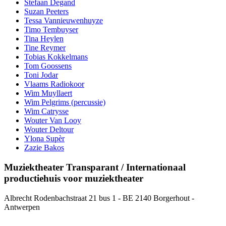
Stefaan Degand
Suzan Peeters
Tessa Vannieuwenhuyze
Timo Tembuyser
Tina Heylen
Tine Reymer
Tobias Kokkelmans
Tom Goossens
Toni Jodar
Vlaams Radiokoor
Wim Muyllaert
Wim Pelgrims (percussie)
Wim Catrysse
Wouter Van Looy
Wouter Deltour
Ylona Supèr
Zazie Bakos
Muziektheater Transparant / Internationaal
productiehuis voor muziektheater
Albrecht Rodenbachstraat 21 bus 1 - BE 2140 Borgerhout -
Antwerpen