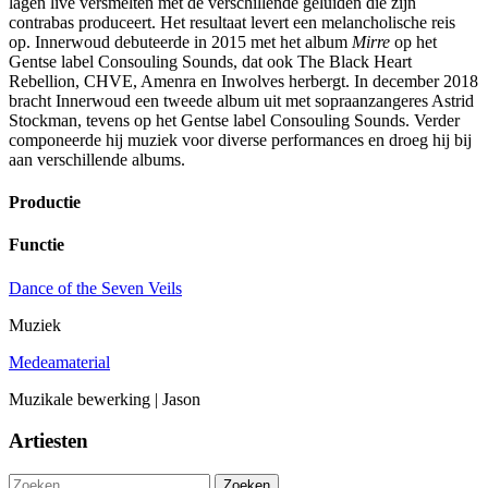
lagen live versmelten met de verschillende geluiden die zijn
contrabas produceert. Het resultaat levert een melancholische reis
op. Innerwoud debuteerde in 2015 met het album
Mirre
op het
Gentse label Consouling Sounds, dat ook The Black Heart
Rebellion, CHVE, Amenra en Inwolves herbergt. In december 2018
bracht Innerwoud een tweede album uit met sopraanzangeres Astrid
Stockman, tevens op het Gentse label Consouling Sounds. Verder
componeerde hij muziek voor diverse performances en droeg hij bij
aan verschillende albums.
Productie
Functie
Dance of the Seven Veils
Muziek
Medeamaterial
Muzikale bewerking | Jason
Artiesten