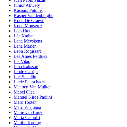
Juan Pablo Plazas
Junior Akwety
Kaspars Putniņš
Kasper Vandenberghe
Koen De Graeve
Koen Monserez
Lars Uten
Léa Kadian
Lena Meyskens
Lena Mariën
Leon Rogissart
Les Âmes Perdues
Lia Vilão
Lina Isaksson
Linde Carrijn
Luc Schaltin
Lucie Plasschaert
Maarten Van Mulken
Mabel Olea
Manuel Kiros Paolini
Marc Tooten
Marc Vilajuana
Marie van Luijk
Marta Camuffi
Marthe Koning