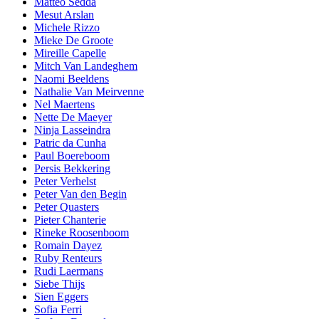
Matteo Sedda
Mesut Arslan
Michele Rizzo
Mieke De Groote
Mireille Capelle
Mitch Van Landeghem
Naomi Beeldens
Nathalie Van Meirvenne
Nel Maertens
Nette De Maeyer
Ninja Lasseindra
Patric da Cunha
Paul Boereboom
Persis Bekkering
Peter Verhelst
Peter Van den Begin
Peter Quasters
Pieter Chanterie
Rineke Roosenboom
Romain Dayez
Ruby Renteurs
Rudi Laermans
Siebe Thijs
Sien Eggers
Sofia Ferri