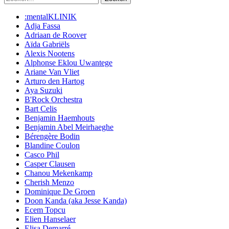
:mentalKLINIK
Adja Fassa
Adriaan de Roover
Aïda Gabriëls
Alexis Nootens
Alphonse Eklou Uwantege
Ariane Van Vliet
Arturo den Hartog
Aya Suzuki
B'Rock Orchestra
Bart Celis
Benjamin Haemhouts
Benjamin Abel Meirhaeghe
Bérengère Bodin
Blandine Coulon
Casco Phil
Casper Clausen
Chanou Mekenkamp
Cherish Menzo
Dominique De Groen
Doon Kanda (aka Jesse Kanda)
Ecem Topcu
Elien Hanselaer
Elisa Demarré