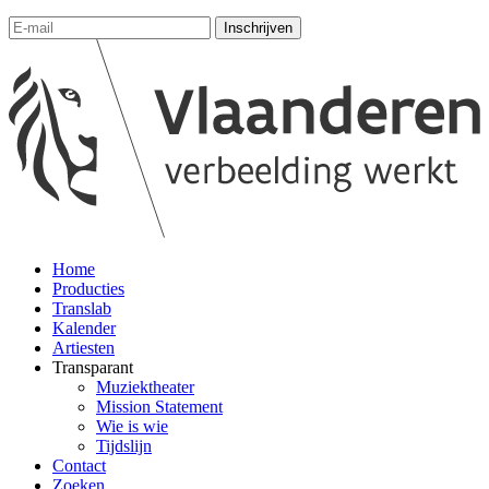
Home
Producties
Translab
Kalender
Artiesten
Transparant
Muziektheater
Mission Statement
Wie is wie
Tijdslijn
Contact
Zoeken